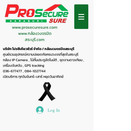
www.prosecuresure.com
www.กล้องวงจรปิด
สระบุรี.com
บริษัท โปรซีเคียวชัวร์ จำกัด / กล้องวงจรปิดสระบุรี
ศูนย์รวมอุปกรณ์ความปลอดภัยครบวงจรที่สุดในสระบุรี
กล้อง IP Camera , ไม้กั้นประตูอัตโมมัติ , ชุดจานดาวเทียม ,
เครื่องจับควัน , GPS tracking
036-677477
,
084-1027744
เปิดบริการ ทุกวันจันทร์-เสาร์ หยุดวันอาทิตย์
Log In