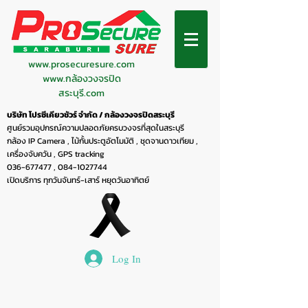
www.prosecuresure.com
www.กล้องวงจรปิด
สระบุรี.com
บริษัท โปรซีเคียวชัวร์ จำกัด / กล้องวงจรปิดสระบุรี
ศูนย์รวมอุปกรณ์ความปลอดภัยครบวงจรที่สุดในสระบุรี
กล้อง IP Camera , ไม้กั้นประตูอัตโมมัติ , ชุดจานดาวเทียม ,
เครื่องจับควัน , GPS tracking
036-677477
,
084-1027744
เปิดบริการ ทุกวันจันทร์-เสาร์ หยุดวันอาทิตย์
Log In