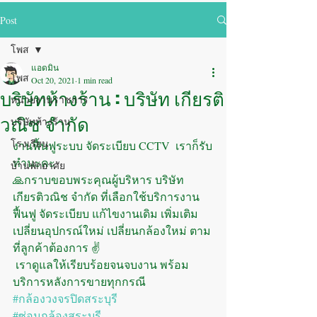
Post
โพส
แอดมิน
โพส
Oct 20, 2021
1 min read
บริษัทห้างร้าน : บริษัท เกียรติ
หน่วยงานราชการ
วณิช จำกัด
บริษัทห้างร้าน
โรงเรียน
งานฟื้นฟูระบบ จัดระเบียบ CCTV  เราก็รับ
ทำนะคะ
บ้านพักอาศัย
🙏กราบขอบพระคุณผู้บริหาร บริษัท 
เกียรติวณิช จำกัด ที่เลือกใช้บริการงาน
ฟื้นฟู จัดระเบียบ แก้ไขงานเดิม เพิ่มเติม
เปลี่ยนอุปกรณ์ใหม่ เปลี่ยนกล้องใหม่ ตาม
ที่ลูกค้าต้องการ ✌️
 เราดูแลให้เรียบร้อยจนจบงาน พร้อม
บริการหลังการขายทุกกรณี
#กล้องวงจรปิดสระบุรี
#ซ่อมกล้องสระบุรี