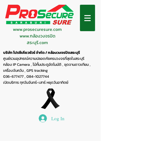
www.prosecuresure.com
www.กล้องวงจรปิด
สระบุรี.com
บริษัท โปรซีเคียวชัวร์ จำกัด / กล้องวงจรปิดสระบุรี
ศูนย์รวมอุปกรณ์ความปลอดภัยครบวงจรที่สุดในสระบุรี
กล้อง IP Camera , ไม้กั้นประตูอัตโมมัติ , ชุดจานดาวเทียม ,
เครื่องจับควัน , GPS tracking
036-677477
,
084-1027744
เปิดบริการ ทุกวันจันทร์-เสาร์ หยุดวันอาทิตย์
Log In