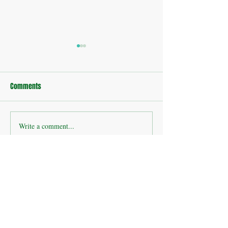
Comments
Write a comment...
บริษัทห้างร้าน : ติดตั้งกล้อง
บริษัทห้างร้าน : 
วงจรปิดโรงงาน
โรงงาน ห้วยขมิ้น
ช่องทางการติดต่อบริษัท โปรซีเคียวชัวร์ จำกัด
Get in touch
First name
*