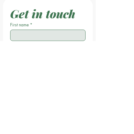
Get in touch
First name
*
Last name
Email
*
Phone
Write a message