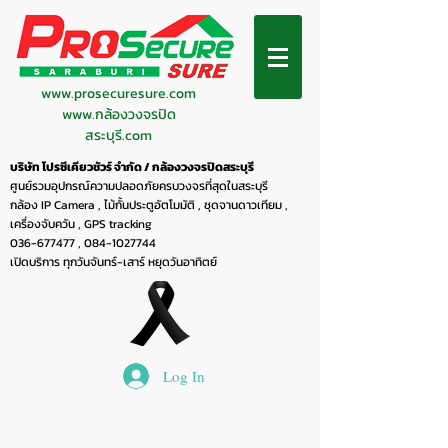
www.prosecuresure.com
www.กล้องวงจรปิด
สระบุรี.com
บริษัท โปรซีเคียวชัวร์ จำกัด / กล้องวงจรปิดสระบุรี
ศูนย์รวมอุปกรณ์ความปลอดภัยครบวงจรที่สุดในสระบุรี
กล้อง IP Camera , ไม้กั้นประตูอัตโมมัติ , ชุดจานดาวเทียม ,
เครื่องจับควัน , GPS tracking
036-677477
,
084-1027744
เปิดบริการ ทุกวันจันทร์-เสาร์ หยุดวันอาทิตย์
Log In