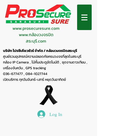
www.prosecuresure.com
www.กล้องวงจรปิด
สระบุรี.com
บริษัท โปรซีเคียวชัวร์ จำกัด / กล้องวงจรปิดสระบุรี
ศูนย์รวมอุปกรณ์ความปลอดภัยครบวงจรที่สุดในสระบุรี
กล้อง IP Camera , ไม้กั้นประตูอัตโมมัติ , ชุดจานดาวเทียม ,
เครื่องจับควัน , GPS tracking
036-677477
,
084-1027744
เปิดบริการ ทุกวันจันทร์-เสาร์ หยุดวันอาทิตย์
Log In