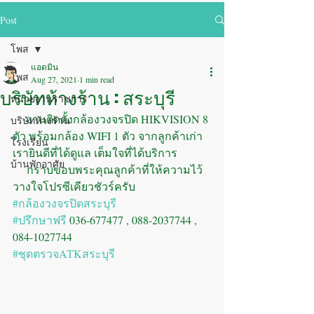
Post
โพส
แอดมิน
โพส
Aug 27, 2021
1 min read
บริษัทห้างร้าน : สระบุรี
หน่วยงานราชการ
     งานติดตั้งกล้องวงจรปิด HIKVISION 8 
บริษัทห้างร้าน
ตัว พร้อมกล้อง WIFI 1 ตัว จากลูกค้าเก่า 
โรงเรียน
เรายินดีที่ได้ดูแล เต็มใจที่ได้บริการ 
บ้านพักอาศัย
     กราบขอบพระคุณลูกค้าที่ให้ความไว้
วางใจโปรซีเคียวชัวร์ครับ
#กล้องวงจรปิดสระบุรี
#ปรึกษาฟรี
 036-677477 , 088-2037744 , 
084-1027744
#ชุดตรวจATKสระบุรี