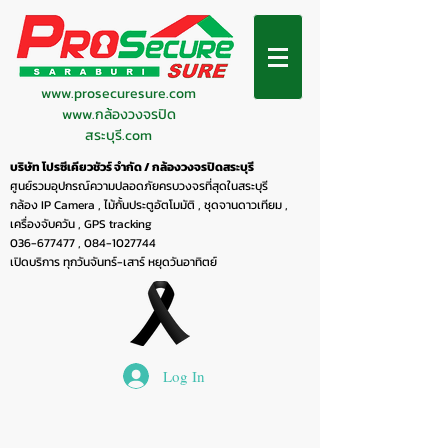
www.prosecuresure.com
www.กล้องวงจรปิด
สระบุรี.com
บริษัท โปรซีเคียวชัวร์ จำกัด / กล้องวงจรปิดสระบุรี
ศูนย์รวมอุปกรณ์ความปลอดภัยครบวงจรที่สุดในสระบุรี
กล้อง IP Camera , ไม้กั้นประตูอัตโมมัติ , ชุดจานดาวเทียม ,
เครื่องจับควัน , GPS tracking
036-677477
,
084-1027744
เปิดบริการ ทุกวันจันทร์-เสาร์ หยุดวันอาทิตย์
Log In