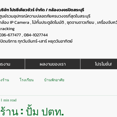
บริษัท โปรซีเคียวชัวร์ จำกัด / กล้องวงจรปิดสระบุรี
ศูนย์รวมอุปกรณ์ความปลอดภัยครบวงจรที่สุดในสระบุรี
กล้อง IP Camera , ไม้กั้นประตูอัตโมมัติ , ชุดจานดาวเทียม , เครื่องจับค
tracking
036-677477 , 084-1027744
เปิดบริการ ทุกวันจันทร์-เสาร์ หยุดวันอาทิตย์
ครงาน
ผลงานของเรา
โปรโมชั่น!
างร้าน
โรงเรียน
บ้านพักอาศัย
1 min read
ร้าน : ปั้ม ปตท.