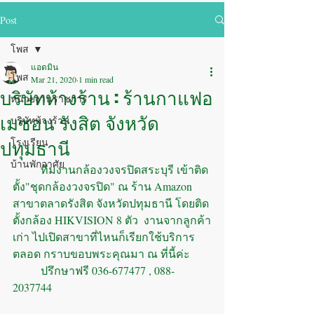
Post
โพส
แอดมิน
โพส
Mar 21, 2020
1 min read
บริษัทห้างร้าน : ร้านกาแฟอ
หน่วยงานราชการ
เมซอน รังสิต จังหวัด
บริษัทห้างร้าน
ปทุมธานี
โรงเรียน
บ้านพักอาศัย
	ทีมงานกล้องวงจรปิดสระบุรี เข้าติด
ตั้ง"ชุดกล้องวงจรปิด" ณ ร้าน Amazon 
สาขาตลาดรังสิต จังหวัดปทุมธานี โดยติด
ตั้งกล้อง HIKVISION 8 ตัว  งานจากลูกค้า
เก่า ไปเปิดสาขาที่ไหนก็เรียกใช้บริการ
ตลอด กราบขอบพระคุณมา ณ ที่นี้ค่ะ
	ปรึกษาฟรี 036-677477 , 088-
2037744