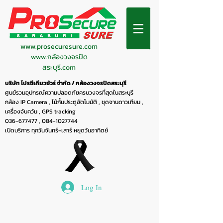
www.prosecuresure.com
www.กล้องวงจรปิด
สระบุรี.com
บริษัท โปรซีเคียวชัวร์ จำกัด / กล้องวงจรปิดสระบุรี
ศูนย์รวมอุปกรณ์ความปลอดภัยครบวงจรที่สุดในสระบุรี
กล้อง IP Camera , ไม้กั้นประตูอัตโมมัติ , ชุดจานดาวเทียม ,
เครื่องจับควัน , GPS tracking
036-677477
,
084-1027744
เปิดบริการ ทุกวันจันทร์-เสาร์ หยุดวันอาทิตย์
Log In