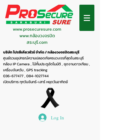
www.prosecuresure.com
www.กล้องวงจรปิด
สระบุรี.com
บริษัท โปรซีเคียวชัวร์ จำกัด / กล้องวงจรปิดสระบุรี
ศูนย์รวมอุปกรณ์ความปลอดภัยครบวงจรที่สุดในสระบุรี
กล้อง IP Camera , ไม้กั้นประตูอัตโมมัติ , ชุดจานดาวเทียม ,
เครื่องจับควัน , GPS tracking
036-677477
,
084-1027744
เปิดบริการ ทุกวันจันทร์-เสาร์ หยุดวันอาทิตย์
Log In