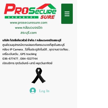
www.prosecuresure.com
www.กล้องวงจรปิด
สระบุรี.com
บริษัท โปรซีเคียวชัวร์ จำกัด / กล้องวงจรปิดสระบุรี
ศูนย์รวมอุปกรณ์ความปลอดภัยครบวงจรที่สุดในสระบุรี
กล้อง IP Camera , ไม้กั้นประตูอัตโมมัติ , ชุดจานดาวเทียม ,
เครื่องจับควัน , GPS tracking
036-677477
,
084-1027744
เปิดบริการ ทุกวันจันทร์-เสาร์ หยุดวันอาทิตย์
Log In