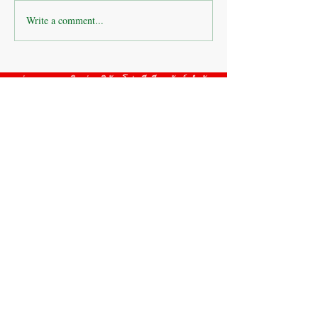
Write a comment...
บริษัทห้างร้าน : ติดตั้งกล้อง
บริษัทห้างร้าน : 
วงจรปิดโรงงาน
โรงงาน ห้วยขมิ้น
ช่องทางการติดต่อบริษัท โปรซีเคียวชัวร์ จำกัด
Get in touch
First name
*
Last name
Email
*
Phone