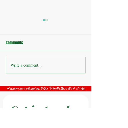
Comments
บ้านพักอาศัย : อ่
Write a comment...
กล้องวงจรปิดสระบุรี โดย
บริษัท โปรซีเคียวชัวร์ จำกัด
ตั้งบูทแสดงสินค้า ณจุดพัก
ช่องทางการติดต่อบริษัท โปรซีเคียวชัวร์ จำกัด
รถสวนริมเขา
Get in touch
First name
*