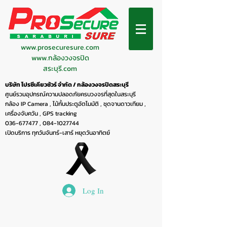
www.prosecuresure.com
www.กล้องวงจรปิด
สระบุรี.com
บริษัท โปรซีเคียวชัวร์ จำกัด / กล้องวงจรปิดสระบุรี
ศูนย์รวมอุปกรณ์ความปลอดภัยครบวงจรที่สุดในสระบุรี
กล้อง IP Camera , ไม้กั้นประตูอัตโมมัติ , ชุดจานดาวเทียม ,
เครื่องจับควัน , GPS tracking
036-677477
,
084-1027744
เปิดบริการ ทุกวันจันทร์-เสาร์ หยุดวันอาทิตย์
Log In