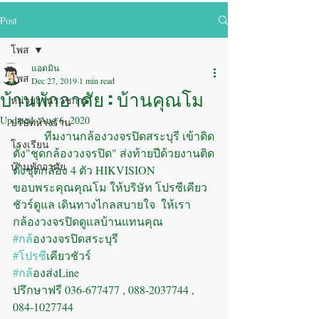
Post
โพส
แอดมิน
โพส
Dec 27, 2019
1 min read
บ้านพักอาศัย : บ้านคุณโม
หน่วยงานราชการ
Updated:
Aug 6, 2020
บริษัทห้างร้าน
           ทีมงานกล้องวงจรปิดสระบุรี เข้าติด
โรงเรียน
ตั้ง"ชุดกล้องวงจรปิด" ส่งท้ายปีด้วยงานติด
บ้านพักอาศัย
ตั้งชุดกล้อง 4 ตัว HIKVISION 
ขอบพระคุณคุณโม ให้บริษัท โปรซีเคียว
ชัวร์ดูแล เดินทางไกลสบายใจ  ให้เรา
กล้องวงจรปิดดูแลบ้านแทนคุณ
#กล
้องวงจรปิดสระบุรี
#โปรซ
ีเคียวชัวร์
#กล
้องส่งLine
ปรึกษาฟรี 036-677477 , 088-2037744 , 
084-1027744