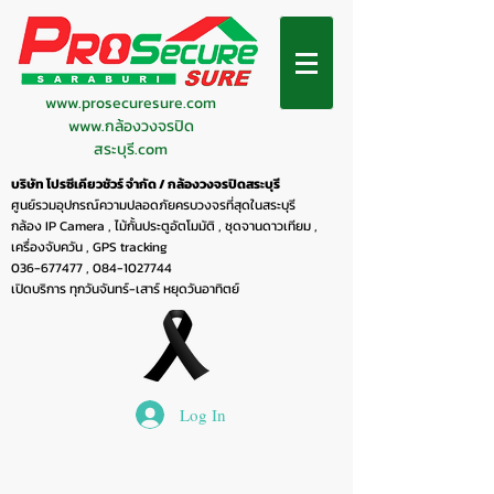
www.prosecuresure.com
www.กล้องวงจรปิด
สระบุรี.com
บริษัท โปรซีเคียวชัวร์ จำกัด / กล้องวงจรปิดสระบุรี
ศูนย์รวมอุปกรณ์ความปลอดภัยครบวงจรที่สุดในสระบุรี
กล้อง IP Camera , ไม้กั้นประตูอัตโมมัติ , ชุดจานดาวเทียม ,
เครื่องจับควัน , GPS tracking
036-677477
,
084-1027744
เปิดบริการ ทุกวันจันทร์-เสาร์ หยุดวันอาทิตย์
Log In