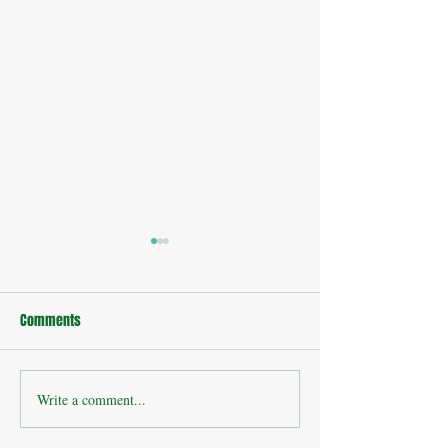
Comments
บ้านพักอาศัย : อ่
Write a comment...
กล้องวงจรปิดสระบุรี โดย
บริษัท โปรซีเคียวชัวร์ จำกัด