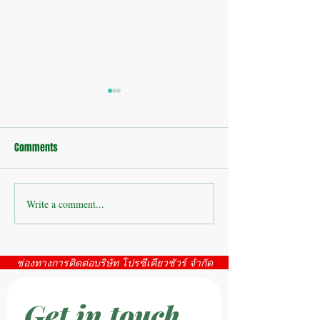
Comments
บ้านพักอาศัย : อ่
Write a comment...
กล้องวงจรปิดสระบุรี โดย
บริษัท โปรซีเคียวชัวร์ จำกัด
ตั้งบูทแสดงสินค้า ณจุดพัก
ช่องทางการติดต่อบริษัท โปรซีเคียวชัวร์ จำกัด
รถสวนริมเขา
Get in touch