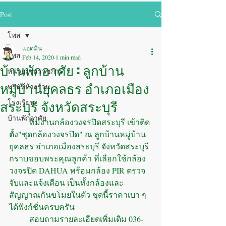
Post
โพส
แอดมิน
โพส
Feb 14, 2020
1 min read
บ้านพักอาศัย : ลูกบ้าน
หน่วยงานราชการ
หมู่บ้านยุคลธร อำเภอเมือง
บริษัทห้างร้าน
สระบุรี จังหวัดสระบุรี
โรงเรียน
บ้านพักอาศัย
	ทีมงานกล้องวงจรปิดสระบุรี เข้าติด
ตั้ง"ชุดกล้องวงจรปิด" ณ ลูกบ้านหมู่บ้าน
ยุคลธร อำเภอเมืองสระบุรี จังหวัดสระบุรี 
กราบขอบพระคุณลูกค้า ที่เลือกใช้กล้อง
วงจรปิด DAHUA พร้อมกล้อง PIR ตรวจ
จับและแจ้งเตือน เป็นทั้งกล้องและ
สัญญาณกันขโมยในตัว ชุดนี้ราคาเบา ๆ 
ได้ฟังก์ชั่นครบครัน
	สอบถามรายละเอียดเพิ่มเติม 036-