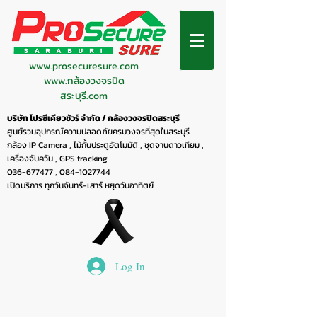
www.prosecuresure.com
www.กล้องวงจรปิด
สระบุรี.com
บริษัท โปรซีเคียวชัวร์ จำกัด / กล้องวงจรปิดสระบุรี
ศูนย์รวมอุปกรณ์ความปลอดภัยครบวงจรที่สุดในสระบุรี
กล้อง IP Camera , ไม้กั้นประตูอัตโมมัติ , ชุดจานดาวเทียม ,
เครื่องจับควัน , GPS tracking
036-677477
,
084-1027744
เปิดบริการ ทุกวันจันทร์-เสาร์ หยุดวันอาทิตย์
Log In