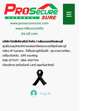
www.prosecuresure.com
www.กล้องวงจรปิด
สระบุรี.com
บริษัท โปรซีเคียวชัวร์ จำกัด / กล้องวงจรปิดสระบุรี
ศูนย์รวมอุปกรณ์ความปลอดภัยครบวงจรที่สุดในสระบุรี
กล้อง IP Camera , ไม้กั้นประตูอัตโมมัติ , ชุดจานดาวเทียม ,
เครื่องจับควัน , GPS tracking
036-677477
,
084-1027744
เปิดบริการ ทุกวันจันทร์-เสาร์ หยุดวันอาทิตย์
Log In