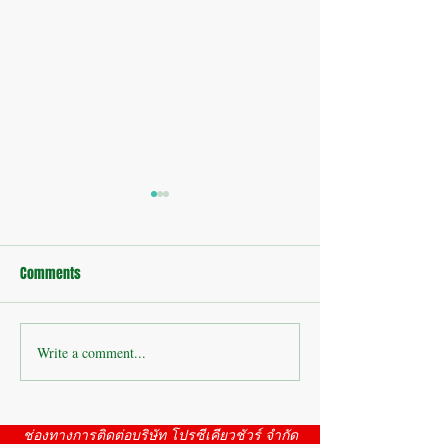
Comments
บ้านพักอาศัย : อ่
Write a comment...
กล้องวงจรปิดสระบุรี โดย
บริษัท โปรซีเคียวชัวร์ จำกัด
ตั้งบูทแสดงสินค้า ณจุดพัก
ช่องทางการติดต่อบริษัท โปรซีเคียวชัวร์ จำกัด
รถสวนริมเขา