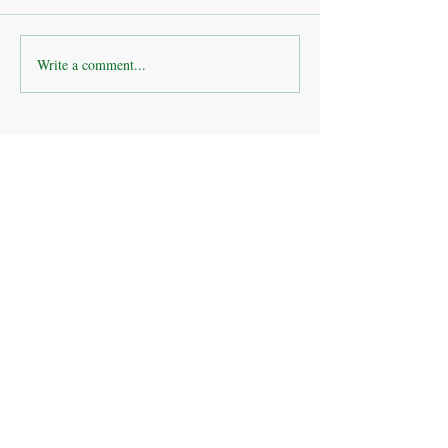
Write a comment...
ออกกำลังกายเพื่อสุขภาพ
หน่วยงานราชการ
กันค่ะ ทีมงานโปรซีเคียว
โรงเรียนอนุบาลสร
ชัวร์พร้อมลงสนาม
ช่องทางการติดต่อบริษัท โปรซีเคียวชัวร์ จำกัด
Get in touch
First name
*
Last name
Email
*
Phone