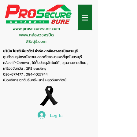
www.prosecuresure.com
www.กล้องวงจรปิด
สระบุรี.com
บริษัท โปรซีเคียวชัวร์ จำกัด / กล้องวงจรปิดสระบุรี
ศูนย์รวมอุปกรณ์ความปลอดภัยครบวงจรที่สุดในสระบุรี
กล้อง IP Camera , ไม้กั้นประตูอัตโมมัติ , ชุดจานดาวเทียม ,
เครื่องจับควัน , GPS tracking
036-677477
,
084-1027744
เปิดบริการ ทุกวันจันทร์-เสาร์ หยุดวันอาทิตย์
Log In