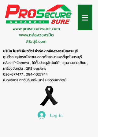
www.prosecuresure.com
www.กล้องวงจรปิด
สระบุรี.com
บริษัท โปรซีเคียวชัวร์ จำกัด / กล้องวงจรปิดสระบุรี
ศูนย์รวมอุปกรณ์ความปลอดภัยครบวงจรที่สุดในสระบุรี
กล้อง IP Camera , ไม้กั้นประตูอัตโมมัติ , ชุดจานดาวเทียม ,
เครื่องจับควัน , GPS tracking
036-677477
,
084-1027744
เปิดบริการ ทุกวันจันทร์-เสาร์ หยุดวันอาทิตย์
Log In