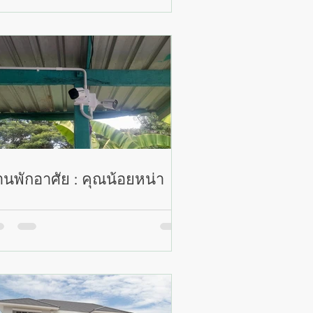
านพักอาศัย : คุณน้อยหน่า