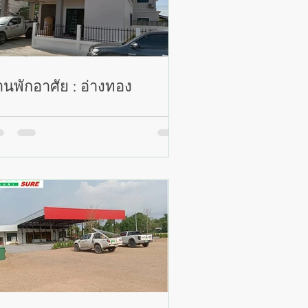
านพักอาศัย : อ่างทอง