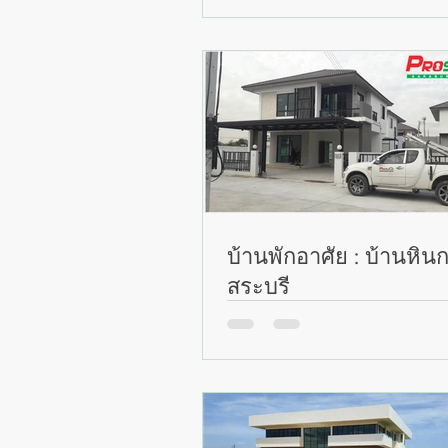
บ้านพักอาศัย : บ้านหิน
สระบุรี