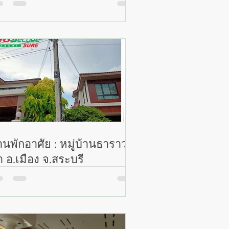
านพักอาศัย : หมู่บ้านธาราวา
น่า อ.เมือง จ.สระบุรี