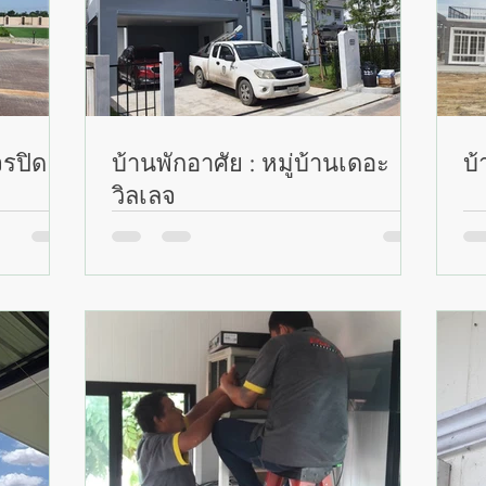
จรปิด 16
บ้านพักอาศัย : หมู่บ้านเดอะ
บ้
วิลเลจ