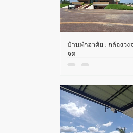
บ้านพักอาศัย : กล้องวง
จุด