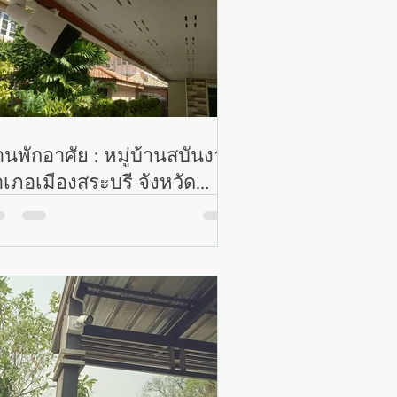
านพักอาศัย : หมู่บ้านสบันงา
เภอเมืองสระบุรี จังหวัด
ะบุรี