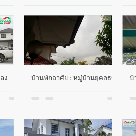
กอง
บ้านพักอาศัย : หมู่บ้านยุคลธร
บ้