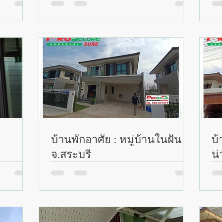
บ้านพักอาศัย : หมู่บ้านในฝัน 11
บ้
จ.สระบุรี