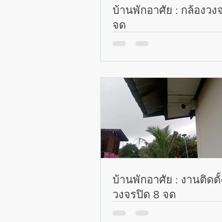
บ้านพักอาศัย : กล้องวง
จุด
บ้านพักอาศัย : งานติดตั
วงจรปิด 8 จุด