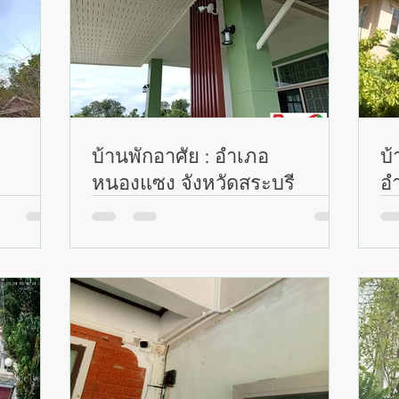
บ้านพักอาศัย : อำเภอ
บ้
หนองแซง จังหวัดสระบุรี
อำ
สร