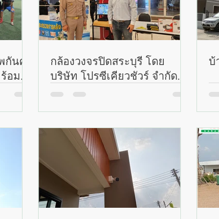
พกันค่ะ
กล้องวงจรปิดสระบุรี โดย
บ้
พร้อมลง
บริษัท โปรซีเคียวชัวร์ จำกัด
ตั้งบูทแสดงสินค้า ณจุดพักรถ
สวนริมเขา