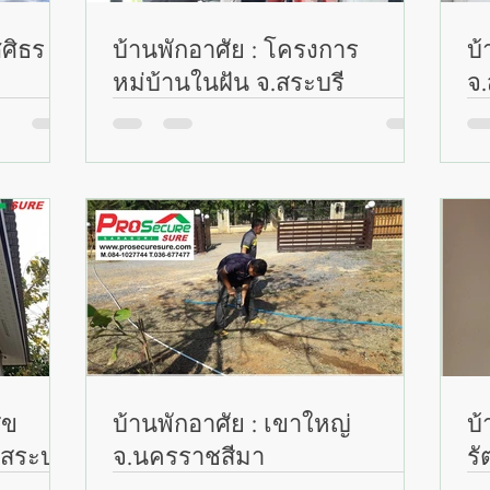
ศศิธร
บ้านพักอาศัย : โครงการ
บ้
หมู่บ้านในฝัน จ.สระบุรี
จ.
ุข
บ้านพักอาศัย : เขาใหญ่
บ้
ระบุรี
จ.นครราชสีมา
รั