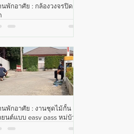
านพักอาศัย : กล้องวงจรปิด 13
ด
านพักอาศัย : งานชุดไม้กั้น
ยนต์แบบ easy pass หมู่บ้า
วัลลภา 2