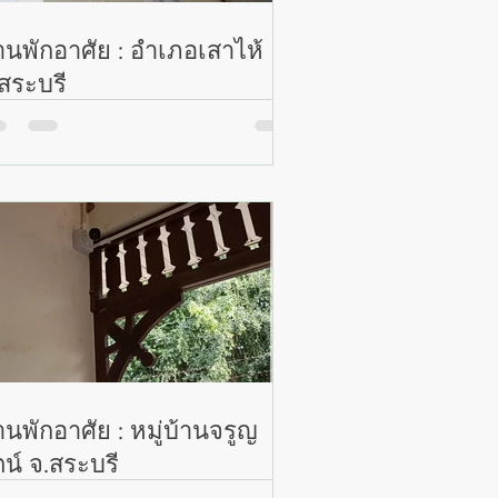
านพักอาศัย : อำเภอเสาไห้
สระบุรี
านพักอาศัย : หมู่บ้านจรูญ
ตน์ จ.สระบุรี