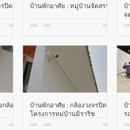
จรปิด 4
บ้านพักอาศัย : หมู่บ้านจัดสรร
บ้
จุ
้งกล้อง
บ้านพักอาศัย : กล้องวงจรปิด
บ้
โครงการหมู่บ้านมิราริช
รถ
น