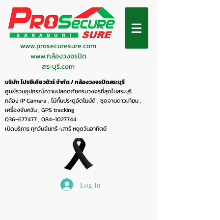
www.prosecuresure.com
www.กล้องวงจรปิด
สระบุรี.com
บริษัท โปรซีเคียวชัวร์ จำกัด / กล้องวงจรปิดสระบุรี
ศูนย์รวมอุปกรณ์ความปลอดภัยครบวงจรที่สุดในสระบุรี
กล้อง IP Camera , ไม้กั้นประตูอัตโมมัติ , ชุดจานดาวเทียม ,
เครื่องจับควัน , GPS tracking
036-677477
,
084-1027744
เปิดบริการ ทุกวันจันทร์-เสาร์ หยุดวันอาทิตย์
Log In